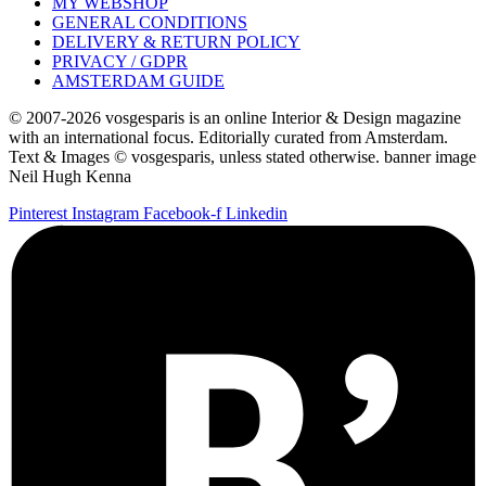
MY WEBSHOP
GENERAL CONDITIONS
DELIVERY & RETURN POLICY
PRIVACY / GDPR
AMSTERDAM GUIDE
© 2007-2026 vosgesparis is an online Interior & Design magazine
with an international focus. Editorially curated from Amsterdam.
Text & Images © vosgesparis, unless stated otherwise. banner image
Neil Hugh Kenna
Pinterest
Instagram
Facebook-f
Linkedin