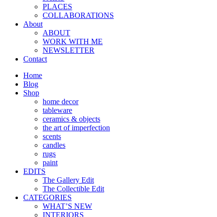
PLACES
COLLABORATIONS
About
ABOUT
WORK WITH ME
NEWSLETTER
Contact
Home
Blog
Shop
home decor
tableware
ceramics & objects
the art of imperfection
scents
candles
rugs
paint
EDITS
The Gallery Edit
The Collectible Edit
CATEGORIES
WHAT’S NEW
INTERIORS