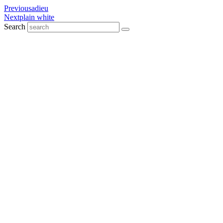
Previous
adieu
Next
plain white
Search